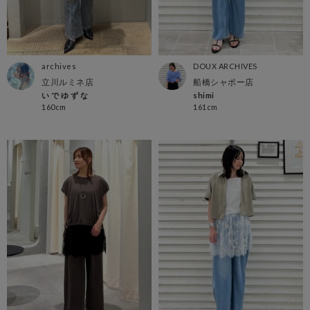
archives
DOUX ARCHIVES
立川ルミネ店
船橋シャポー店
い で ゆ ず な
shimi
160cm
161cm