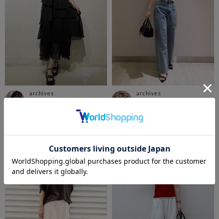
archives
archives
横浜ジョイナス店
仙台エスパル店
もえな
ゆうこ
163cm
165cm