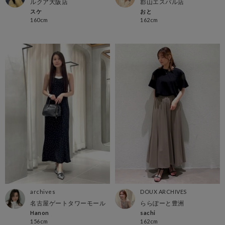
ルクア大阪店
郡山エスパル店
スケ
おと
160cm
162cm
archives
DOUX ARCHIVES
名古屋ゲートタワーモール
ららぽーと豊洲
Hanon
sachi
156cm
162cm