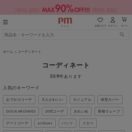
お気に入り
ログイン
カート
ホーム
コーディネート
コーディネート
559
件あります
人気のキーワード
おでかけコーデ
大人かわいい
カジュアル
体型カバー
DOUX ARCHIVES
20代コーデ
きれいめ
骨格ウェーブ
デートコーデ
archives
パンツ
イエベ