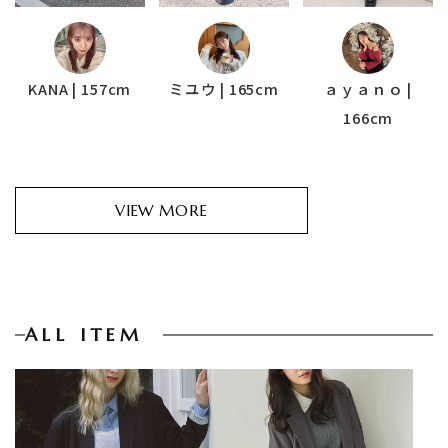
KANA | 157cm
ミユウ | 165cm
ａｙａｎｏ |
166cm
VIEW MORE
ALL ITEM