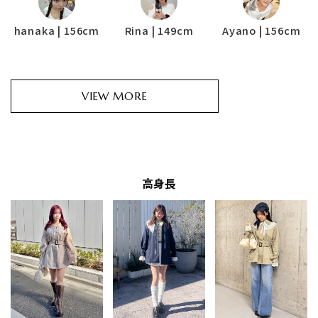
Rina | 149cm
hanaka | 156cm
Ayano | 156cm
VIEW MORE
高身長