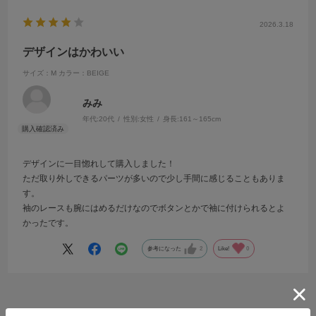
2026.3.18
デザインはかわいい
サイズ：M
カラー：BEIGE
みみ
年代:
20代
性別:
女性
身長:
161～165cm
デザインに一目惚れして購入しました！
ただ取り外しできるパーツが多いので少し手間に感じることもありま
す。
袖のレースも腕にはめるだけなのでボタンとかで袖に付けられるとよ
かったです。
参考になった
2
Like!
0