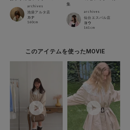
コ
集
品T
archives
archives
池袋アルタ店
カナ
仙台エスパル店
160cm
ヨウ
161cm
このアイテムを使ったMOVIE