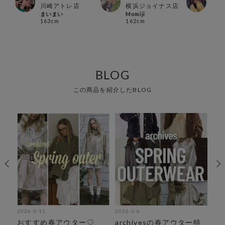
博多
川崎アトレ店
横浜ジョイナス店
ルク
まいまい
Momiji
スケ
163cm
162cm
160
BLOG
この商品を紹介したBLOG
2026-3-11
2026-3-6
202
カ
おすすめ春アウター♡
archivesの春アウター特
《