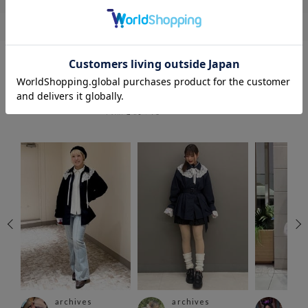
COORDINATE
この商品を使ったCOORDINATE
archives
archives
arc