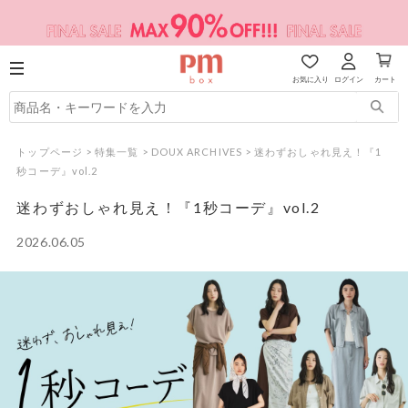
お気に入り
ログイン
カート
トップページ
>
特集一覧
>
DOUX ARCHIVES
>
迷わずおしゃれ見え！『1
秒コーデ』vol.2
迷わずおしゃれ見え！『1秒コーデ』vol.2
2026.06.05