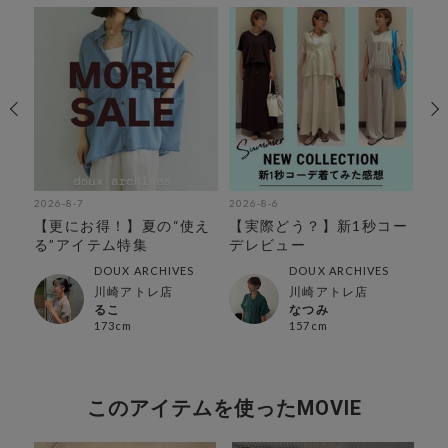
2026-8-7
2026-8-6
202
を
【更にお得！】夏の“使え
【実際どう？】新1秒コー
【
る”アイテム特集
デレビュー
持
特
DOUX ARCHIVES
DOUX ARCHIVES
川崎アトレ店
川崎アトレ店
るこ
なつみ
173cm
157cm
このアイテムを使ったMOVIE