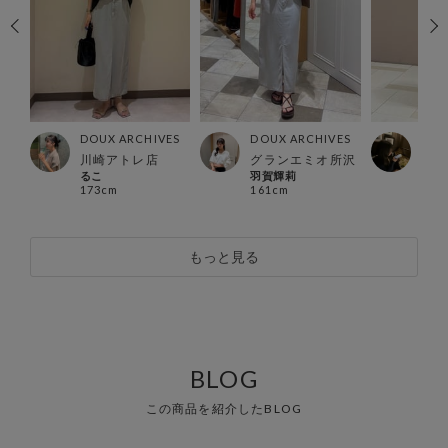
ES
DOUX ARCHIVES
DOUX ARCHIVES
DOU
店
川崎アトレ店
グランエミオ所沢
北千
るこ
羽賀輝莉
Mizu
173cm
161cm
154
もっと見る
BLOG
この商品を紹介したBLOG