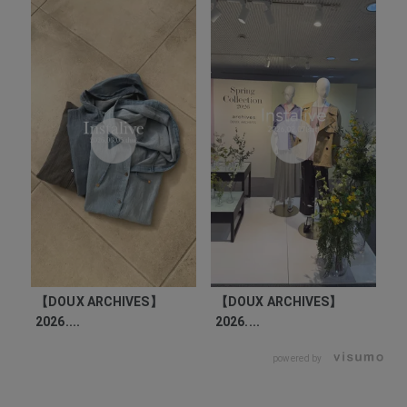
【DOUX ARCHIVES】
【DOUX ARCHIVES】
【
2026....
2026....
20
powered by