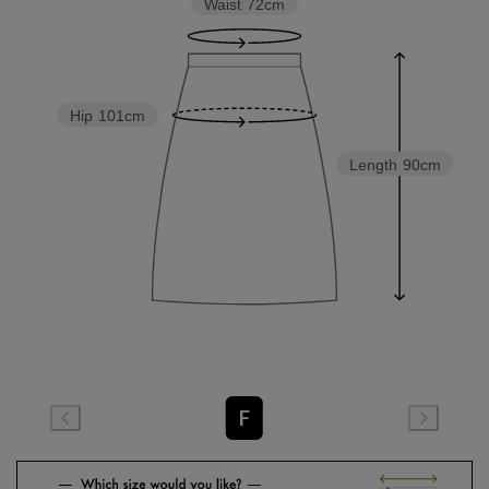
Waist
72cm
Hip
101cm
Length
90cm
F