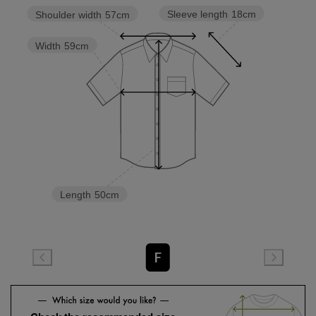
Sleeve length
18cm
Shoulder width
57cm
Width
59cm
Length
50cm
F