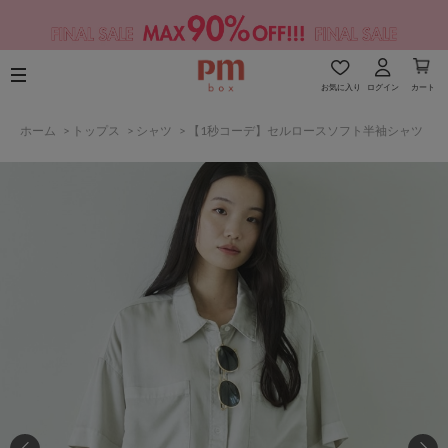
お気に入り
ログイン
カート
ホーム
>
トップス
>
シャツ
>
【1秒コーデ】セルロースソフト半袖シャツ