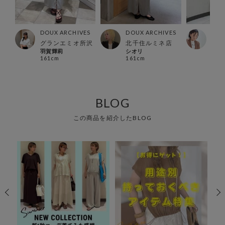
ES
DOUX ARCHIVES
DOUX ARCHIVES
DOU
グランエミオ所沢
北千住ルミネ店
福島
羽賀輝莉
シオリ
ふう
161cm
161cm
149
BLOG
この商品を紹介したBLOG