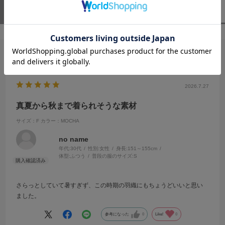
ユーザーレビュー
（1）
スタッフレビュー
（0）
絞り込み
表示：新しい順
2026.7.27
真夏から秋まで着られそうな素材
サイズ：F
カラー：MOCHA
no name
年代:
30代
性別:
女性
身長:
151～155cm
体型:
ふつう
普段の服のサイズ:
S
さらっとしていて暑すぎず、この時期の羽織にもちょうどいいと思い
ました。
参考になった
0
Like!
0