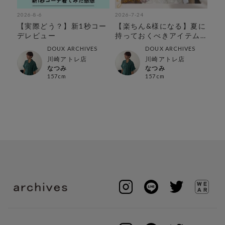
2026-8-6
2026-7-24
202
の
【実際どう？】新1秒コー
【楽ちん&様になる】夏に
今
し
デレビュー
持っておくべきアイテム
す
特集
DOUX ARCHIVES
DOUX ARCHIVES
川崎アトレ店
川崎アトレ店
なつみ
なつみ
157cm
157cm