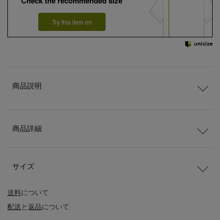
Check the recommended size
Try this item on
商品説明
商品詳細
サイズ
送料
について
配送
と
返品
について