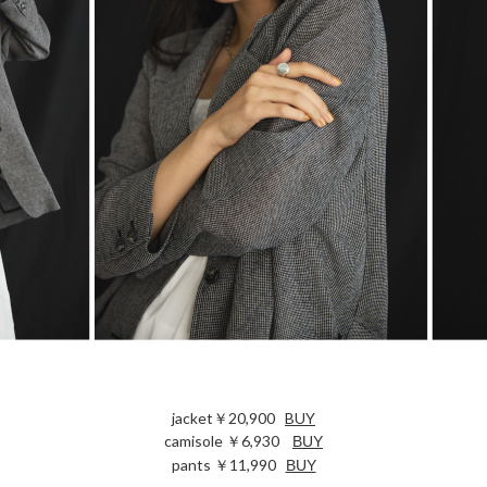
jacket￥20,900
BUY
camisole ￥6,930
BUY
pants ￥11,990
BUY