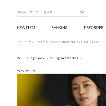
NEW ITEM
RANKING
PREORDER
トップページ
>
特集一覧
>
DOUX ARCHIVES
>
26' Spring Look 
26' Spring Look ～Young memories～
2026.01.30