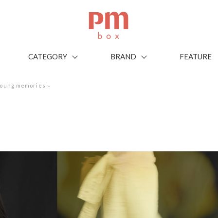
CATEGORY
BRAND
FEATURE
～Young memories～