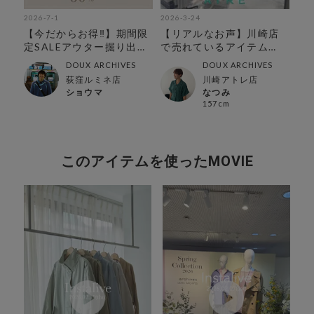
2026-7-1
2026-3-24
202
タ
【今だからお得‼︎】期間限
【リアルなお声】川崎店
【
定SALEアウター掘り出し
で売れているアイテム
春ア
特集‼︎
TOP10
DOUX ARCHIVES
DOUX ARCHIVES
荻窪ルミネ店
川崎アトレ店
ショウマ
なつみ
157cm
このアイテムを使ったMOVIE