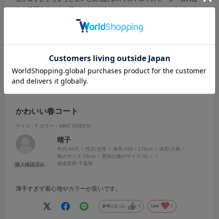
冬も活躍出来そう。襟がスタンドなのでネックウォーマーいらず。ナ
イロン入ってるので、風もさえぎれそう。良いことずくめで購入して
大正解です。
参考になった
0
Like!
0
2026.2.26
かわいい春コート
サイズ：F
カラー：MINT GREEN
晴子
年代:
40代
性別:
女性
身長:
166～170cm
体型:
大柄
靴のサイズ:
26cm
普段の服のサイズ:
XL～
都道府県:
千葉県
薄手すぎず着心地やカラーが良いです。
参考になった
0
Like!
0