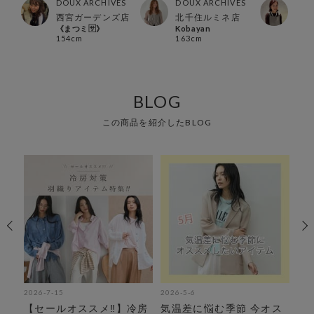
ES
DOUX ARCHIVES
DOUX ARCHIVES
DOU
西宮ガーデンズ店
北千住ルミネ店
横浜
《まつミ🈂️》
Kobayan
Hosh
154cm
163cm
153
BLOG
この商品を紹介したBLOG
2026-7-15
2026-5-6
202
ラ
【セールオススメ‼︎】冷房
気温差に悩む季節 今オス
カ