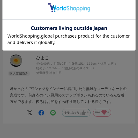
2026.4.13
羽織りとしても使える
サイズ：F
カラー：YELLOW
ひよこ
年代:
40代
性別:
女性
身長:
151～155cm
体型:
大柄
靴のサイズ:
24cm
普段の服のサイズ:
L
都道府県:
神奈川県
暑かったのでTシャツをインナーに着用したら無難なコーディネートの
完成です。前身衣のイン風用のスナップボタンもあるのでいろんな着
方ができます。後ろはお尻をすっぽり隠してくれる長さです。
参考になった
0
Like!
0