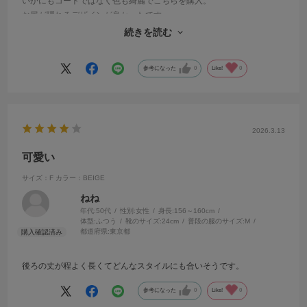
いかにもコートではなく色も綺麗でこちらを購入。
お尻が隠れるデザインが良かったです。
大きめのなつくりだと思いますが、もう少しだけ肩幅小さめでも良い
続きを読む
かなぁと思ったので⭐︎マイナス1にしました
参考になった
0
Like!
0
2026.3.13
可愛い
サイズ：F
カラー：BEIGE
ねね
年代:
50代
性別:
女性
身長:
156～160cm
体型:
ふつう
靴のサイズ:
24cm
普段の服のサイズ:
M
都道府県:
東京都
後ろの丈が程よく長くてどんなスタイルにも合いそうです。
参考になった
0
Like!
0