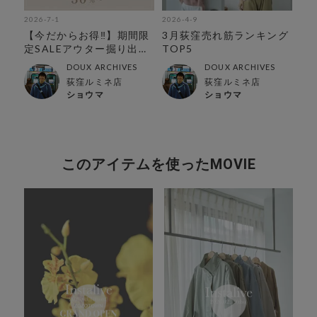
2026-7-1
2026-4-9
202
タ
【今だからお得‼︎】期間限
3月荻窪売れ筋ランキング
3
定SALEアウター掘り出し
TOP5
期
特集‼︎
DOUX ARCHIVES
DOUX ARCHIVES
荻窪ルミネ店
荻窪ルミネ店
ショウマ
ショウマ
このアイテムを使ったMOVIE