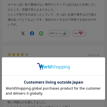
カーキっぽい色で裏地のない薄手のミディアム丈のはおりを探してい
たところ、店舗で目に止まりました。
トレンチ型ですがゆるっとしていて、今っぽい丈感で薄手なので抜け
感があってとてもよいです。淡めのカーキなので何色でも合わせやす
いです。
参考になった
0
Like!
0
2026.3.30
色が綺麗
サイズ：F
カラー：KHAKI
no name
軽い羽織ものを探してました。