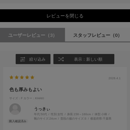
レビューを閉じる
ユーザーレビュー
（3）
スタッフレビュー
（0）
絞り込み
表示：新しい順
2026.4.1
色も厚みもよい
サイズ：F
カラー：KHAKI
うっきぃ
年代:
50代
性別:
女性
身長:
156～160cm
体型:
小柄
靴のサイズ:
24cm
普段の服のサイズ:
S
都道府県:
千葉県