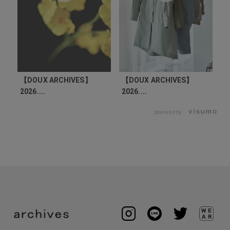
【DOUX ARCHIVES】
【DOUX ARCHIVES】
【
2026....
2026....
20
powered by