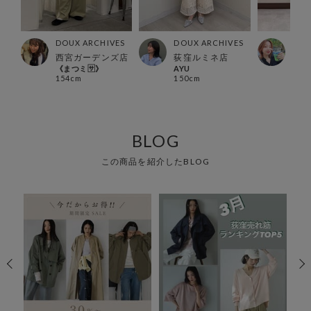
ES
DOUX ARCHIVES
DOUX ARCHIVES
DOU
西宮ガーデンズ店
荻窪ルミネ店
川崎
《まつミ🈂️》
AYU
Man
154cm
150cm
162
BLOG
この商品を紹介したBLOG