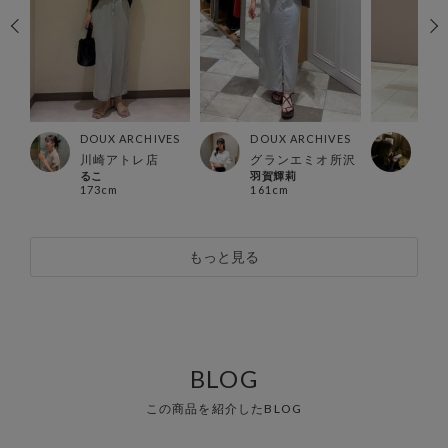
ES
DOUX ARCHIVES
DOUX ARCHIVES
DOU
店
川崎アトレ店
グランエミオ所沢
北千
るこ
羽賀輝莉
Mizu
173cm
161cm
154
もっと見る
BLOG
この商品を紹介したBLOG