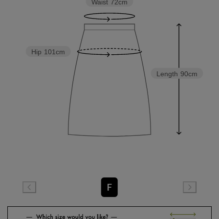
Waist
72cm
Hip
101cm
Length
90cm
F