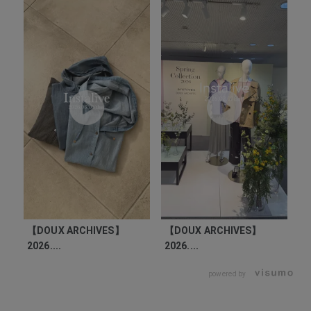
【DOUX ARCHIVES】
【DOUX ARCHIVES】
【
2026....
2026....
20
powered by