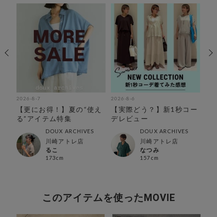
2026-8-7
2026-8-6
202
を
【更にお得！】夏の“使え
【実際どう？】新1秒コー
【
る”アイテム特集
デレビュー
持
特
DOUX ARCHIVES
DOUX ARCHIVES
川崎アトレ店
川崎アトレ店
るこ
なつみ
173cm
157cm
このアイテムを使ったMOVIE