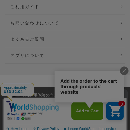
ご利用ガイド
お問い合わせについて
よくあるご質問
アプリについて
会社概要
特定商取引法に基づく表記
当サイトでは利用体験の向上およびコンテンツの最適な提供、ト
ご利用規約
個人情報保護方針
ラフィックの分析を目的としてCookieを使用しています。
サイトの閲覧を継続された場合、Cookieの利用に同意したことも
Copyright(C) P&M co.,ltd All Rights Reserved.
のといたします。
詳細については
プライバシーポリシー
をご確認ください。
承諾する