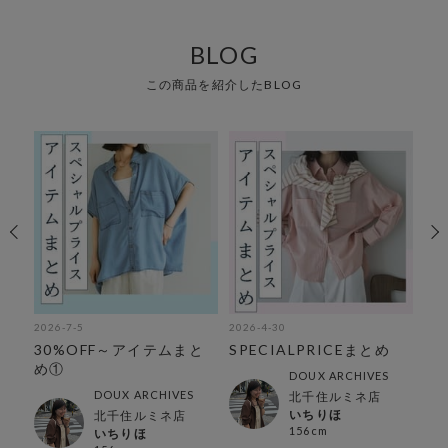
BLOG
この商品を紹介したBLOG
2026-7-5
2026-4-30
202
ラ
30%OFF～アイテムまと
SPECIALPRICEまとめ
【
め①
み
DOUX ARCHIVES
DOUX ARCHIVES
北千住ルミネ店
いちりほ
北千住ルミネ店
156cm
いちりほ