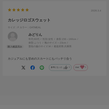
2026.3.4
カレッジロゴスウェット
サイズ：F
カラー：OATMEAL
みどりん
年代:
60代
性別:
女性
身長:
156～160cm
体型:
ふつう
靴のサイズ:
～23cm
普段の服のサイズ:
M
都道府県:
兵庫県
カジュアルにも甘めのスカートにもバッチリ合う
参考になった
0
Like!
0