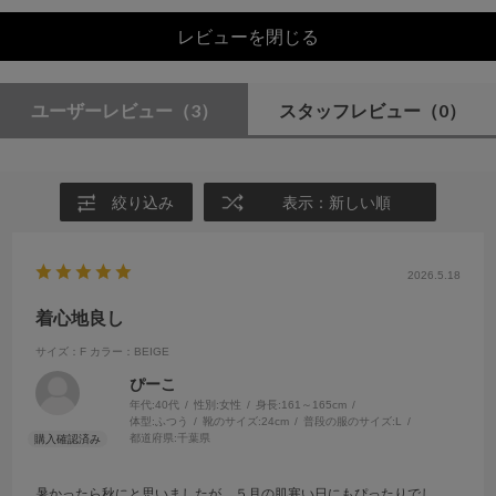
レビューを閉じる
ユーザーレビュー
（3）
スタッフレビュー
（0）
絞り込み
表示：新しい順
2026.5.18
着心地良し
サイズ：F
カラー：BEIGE
ぴーこ
年代:
40代
性別:
女性
身長:
161～165cm
体型:
ふつう
靴のサイズ:
24cm
普段の服のサイズ:
L
都道府県:
千葉県
暑かったら秋にと思いましたが、５月の肌寒い日にもぴったりでし