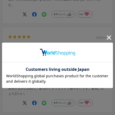
た。
参考になった
0
Like!
0
2026.3.7
とてもラク
サイズ：F
カラー：OATMEAL
クママ
年代:
60代
性別:
女性
身長:
161～165cm
体型:
大柄
靴のサイズ:
24cm
普段の服のサイズ:
L
都道府県:
神奈川県
首周りも少し広めで、柔らかくスウェットで着やすいです。春先にち
ょうどいい。
参考になった
0
Like!
0