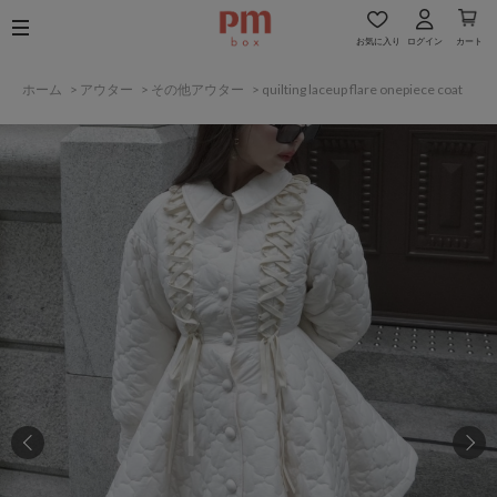
お気に入り
ログイン
カート
ホーム
>
アウター
>
その他アウター
>
quilting laceup flare onepiece coat