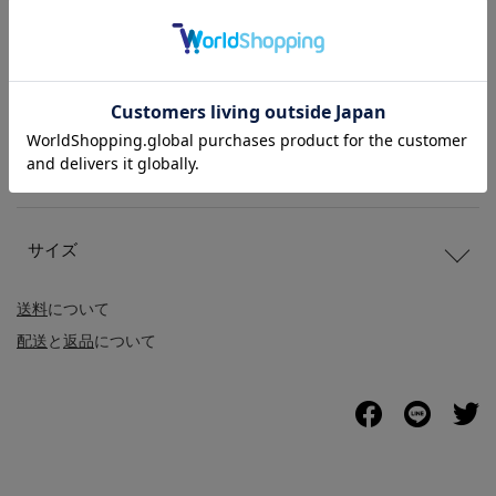
商品説明
商品詳細
サイズ
送料
について
配送
と
返品
について