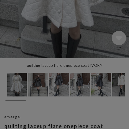
17
quilting laceup flare onepiece coat IVORY
amerge.
quilting laceup flare onepiece coat