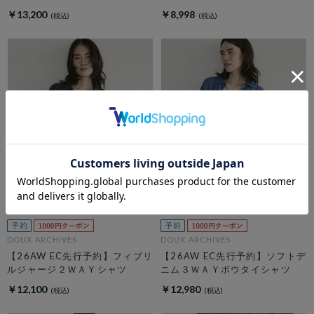
ン
￥13,200
￥8,998
DOUX ARCHIVES
DOUX ARCHIVES
【26AW EC先行予約】フィブリ
【26AW EC先行予約】ソフトデ
ルジャージ２ＷＡＹシャツ
ニム３ＷＡＹボウタイシャツ
￥12,100
￥12,980