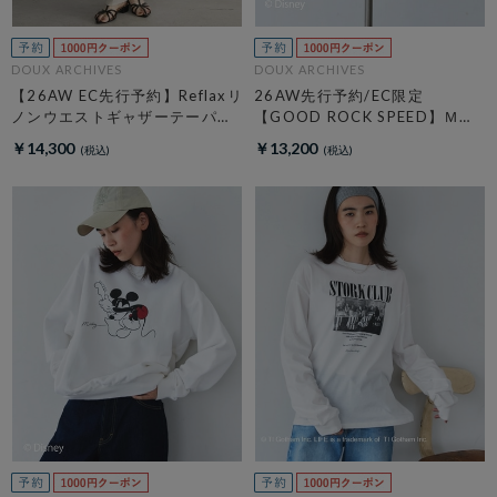
DOUX ARCHIVES
DOUX ARCHIVES
【26AW EC先行予約】Reflaxリ
26AW先行予約/EC限定
ノンウエストギャザーテーパー
【GOOD ROCK SPEED】ＭＩ
ドパンツ
ＣＫＥＹ／Ｈｏｏｄｉｅ
￥14,300
￥13,200