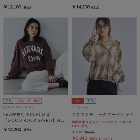
／ Ｓｗｅａｔ
ＮＹＣ Ｈｏｏｄｉｅ
￥12,100
￥14,300
DOUX ARCHIVES
archives
26AW先行予約/EC限定
ドロストチェックフードシャツ
【GOOD ROCK SPEED】ＨＡ
期間限定タイムセール10%OFF! 8/10
ＲＶＡＲＤ Ｓｗｅａｔ
10:00まで
￥13,200
￥6,600
￥5,940
10％OFF