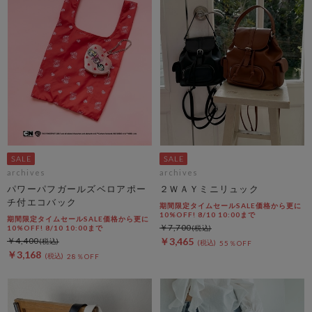
archives
archives
パワーパフガールズベロアポー
２ＷＡＹミニリュック
チ付エコバック
期間限定タイムセールSALE価格から更に
10%OFF! 8/10 10:00まで
期間限定タイムセールSALE価格から更に
￥7,700
10%OFF! 8/10 10:00まで
￥4,400
￥3,465
55％OFF
￥3,168
28％OFF