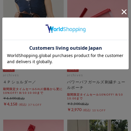
archives
archives
４Ｐショルダー／
パワーパフガールズ刺繍チュー
ルポーチ
期間限定タイムセールSALE価格から更に
10%OFF! 8/10 10:00まで
期間限定タイムセール10%OFF! 8/10
￥6,600
10:00まで
￥4,158
￥3,300
37％OFF
￥2,970
10％OFF