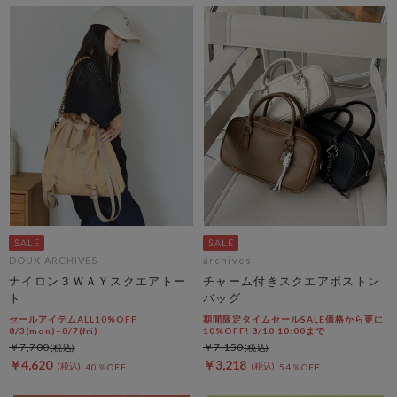
DOUX ARCHIVES
archives
ナイロン３ＷＡＹスクエアトー
チャーム付きスクエアボストン
ト
バッグ
セールアイテムALL10%OFF
期間限定タイムセールSALE価格から更に
8/3(mon)~8/7(fri)
10%OFF! 8/10 10:00まで
￥7,700
￥7,150
￥4,620
￥3,218
40％OFF
54％OFF