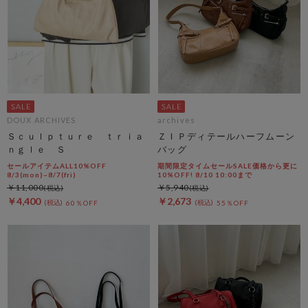
DOUX ARCHIVES
archives
Ｓｃｕｌｐｔｕｒｅ ｔｒｉａ
ＺＩＰディテールハーフムーン
ｎｇｌｅ Ｓ
バッグ
セールアイテムALL10%OFF
期間限定タイムセールSALE価格から更に
8/3(mon)~8/7(fri)
10%OFF! 8/10 10:00まで
￥11,000
￥5,940
￥4,400
￥2,673
60％OFF
55％OFF