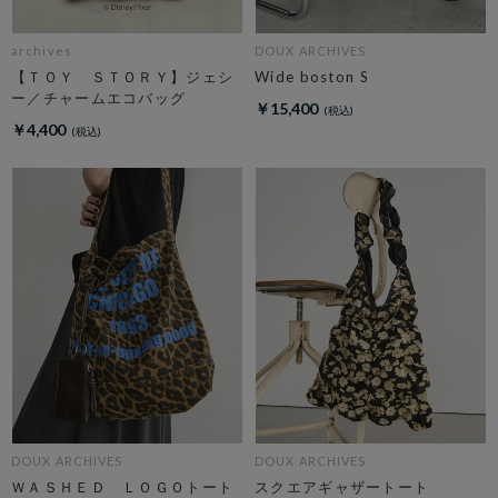
archives
DOUX ARCHIVES
【ＴＯＹ ＳＴＯＲＹ】ジェシ
Wide boston S
ー／チャームエコバッグ
￥15,400
￥4,400
DOUX ARCHIVES
DOUX ARCHIVES
ＷＡＳＨＥＤ ＬＯＧＯトート
スクエアギャザートート