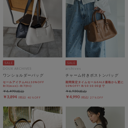
DOUX ARCHIVES
archives
ワンショルダーバッグ
チャーム付きボストンバッグ
セールアイテムALL10%OFF
期間限定タイムセールSALE価格から更に
8/3(mon)~8/7(fri)
10%OFF! 8/10 10:00まで
￥6,490
￥6,930
￥3,894
￥4,990
40％OFF
27％OFF