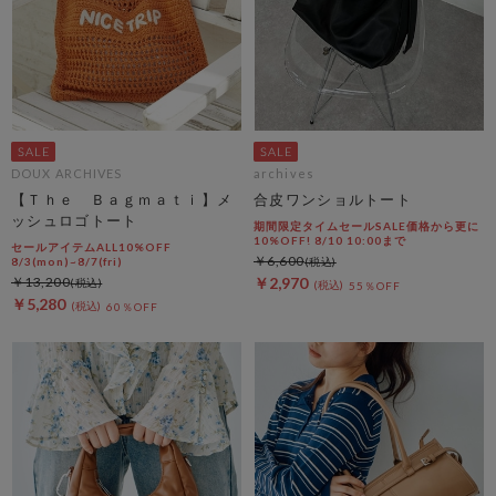
DOUX ARCHIVES
archives
【Ｔｈｅ Ｂａｇｍａｔｉ】メ
合皮ワンショルトート
ッシュロゴトート
期間限定タイムセールSALE価格から更に
10%OFF! 8/10 10:00まで
セールアイテムALL10%OFF
￥6,600
8/3(mon)~8/7(fri)
￥13,200
￥2,970
55％OFF
￥5,280
60％OFF