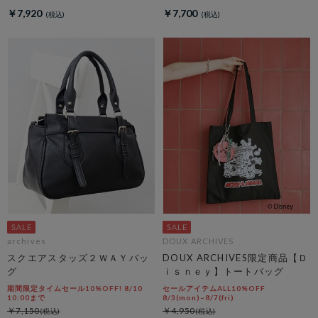
￥7,920
￥7,700
archives
DOUX ARCHIVES
スクエアスタッズ２ＷＡＹバッ
DOUX ARCHIVES限定商品【Ｄ
グ
ｉｓｎｅｙ】トートバッグ
期間限定タイムセール10%OFF! 8/10
セールアイテムALL10%OFF
10:00まで
8/3(mon)~8/7(fri)
￥7,150
￥4,950