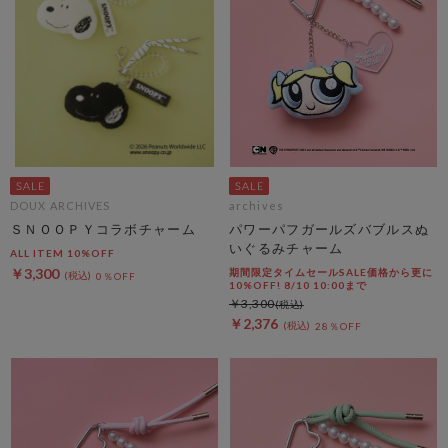
DOUX ARCHIVES
archives
ＳＮＯＯＰＹコラボチャーム
パワーパフガールズバブルスぬ
いぐるみチャーム
ALL ITEM 10%OFF
￥3,300
期間限定タイムセールSALE価格から更に
0％OFF
10%OFF! 8/10 10:00まで
￥3,300
￥2,376
28％OFF