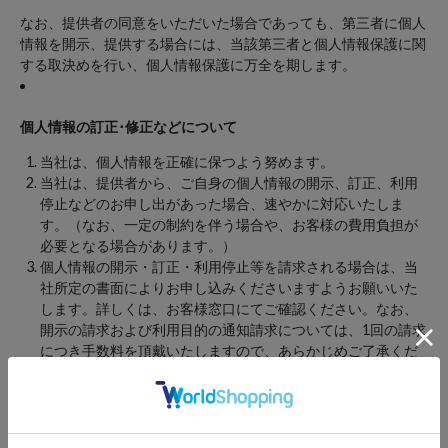
なお、提供者の同意をいただいた場合であっても、第三者に個人
情報を開示、提供する場合には、当該第三者と個人情報保護に関
する取決めを行い、個人情報保護に万全を期します。
個人情報の訂正･修正などについて
当社は、個人情報を正確に保つよう努めます。
当社は、提供者から、ご自身の個人情報の開示、訂正、利用
停止などのお申し出があった場合、速やかに対応いたしま
す。（なお、一定の制約を伴う場合や、お客様の費用負担が
必要となる場合があります。）
個人情報の開示・訂正・利用停止等を請求される場合は、当
社所定の書面によりお申し込みくださいますようお願いいた
します。詳しくは、お客様窓口にてご確認ください。なお、
開示の請求および利用目的の通知請求については、1回の請求
につき手数料を頂戴いたしますので、あらかじめご了承くだ
さい。また、郵送等による通知の場合には、別途実費を頂戴
する場合がございますので、あらかじめご了承ください。当
社は、個人情報に関するお問い合わせ、ご相談に対応するた
めの「お客様窓口」を設けます。