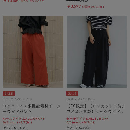
￥10,384
￥8,998
20％OFF
￥3,599
60％OFF
DOUX ARCHIVES
DOUX ARCHIVES
Ｒｅｆｌａｘ多機能素材イージ
【EC限定】【ＵＶカット／防シ
ーワイドパンツ
ワ／吸水速乾】タックワイドカ
ーゴパンツ
セールアイテムALL10%OFF
セールアイテムALL10%OFF
8/3(mon)~8/7(fri)
8/3(mon)~8/7(fri)
￥12,100
￥20,900