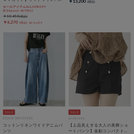
￥13,200
ツ
セールアイテムALL10%OFF
8/3(mon)~8/7(fri)
￥10,450
￥6,270
40％OFF
DOUX ARCHIVES
archives
コットンリネンワイドデニムパ
【上品見えする大人の美脚ショ
ンツ
ートパンツ】金釦コンパクトシ