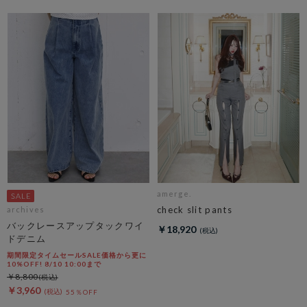
amerge.
check slit pants
archives
バックレースアップタックワイ
￥18,920
ドデニム
期間限定タイムセールSALE価格から更に
10%OFF! 8/10 10:00まで
￥8,800
￥3,960
55％OFF