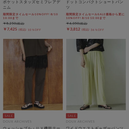
ポケットスタッズセミフレアデ
ドットコンパクトショートパン
ニム
ツ
期間限定タイムセール10%OFF! 8/10
期間限定タイムセールSALE価格から更に
10:00まで
10%OFF! 8/10 10:00まで
￥8,250
￥6,050
￥7,425
￥3,812
10％OFF
36％OFF
DOUX ARCHIVES
DOUX ARCHIVES
ウォッシャブル・ＵＶ機能テー
ワイドウエストギャザーパンツ