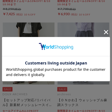
期間限定タイムセール10%OFF! 8/10
期間限定タイムセール10%OFF! 8/10
10:00まで
10:00まで
￥8,250
￥7,700
￥7,425
￥6,930
10％OFF
10％OFF
DOUX ARCHIVES
archives
【セットアップ対応/リバイバ
【ＯＮかわ】ウォッシャブル麻
ル】新素材メッシュレースイー
調スラックス
ジーパンツ
セールアイテムALL10%OFF
期間限定タイムセール10%OFF! 8/10