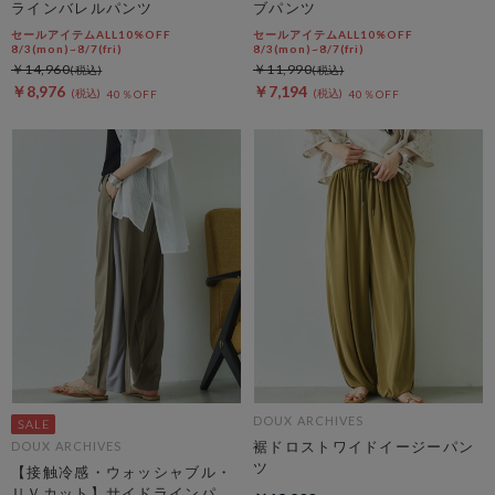
ラインバレルパンツ
ブパンツ
セールアイテムALL10%OFF
セールアイテムALL10%OFF
8/3(mon)~8/7(fri)
8/3(mon)~8/7(fri)
￥14,960
￥11,990
￥8,976
￥7,194
40％OFF
40％OFF
DOUX ARCHIVES
裾ドロストワイドイージーパン
DOUX ARCHIVES
ツ
【接触冷感・ウォッシャブル・
ＵＶカット】サイドラインパン