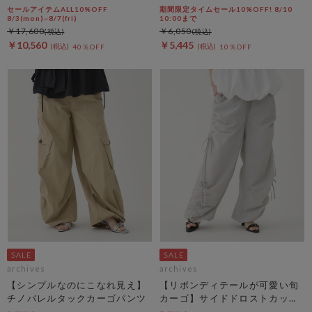
ョートパンツ
セールアイテムALL10%OFF
期間限定タイムセール10%OFF! 8/10
8/3(mon)~8/7(fri)
10:00まで
￥17,600
￥6,050
￥10,560
￥5,445
40％OFF
10％OFF
archives
archives
【シンプルなのにこなれ見え】
【リボンディテールが可愛い旬
チノバレルタックカーゴパンツ
カーゴ】サイドドロストカット
リボンカーゴＰＴ