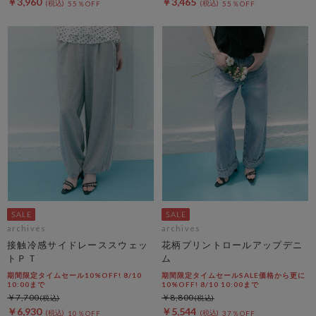
￥3,960
￥3,465
55％OFF
55％OFF
archives
archives
接触冷感サイドレーススウェッ
花柄プリントロールアップデニ
トＰＴ
ム
期間限定タイムセール10%OFF! 8/10
期間限定タイムセールSALE価格から更に
10:00まで
10%OFF! 8/10 10:00まで
￥7,700
￥8,800
￥6,930
￥5,544
10％OFF
37％OFF