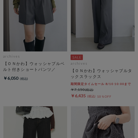
archives
【ＯＮかわ】ウォッシャブルベ
archives
ルト付きショートパンツ／
【ＯＮかわ】ウォッシャブルタ
ックスラックス
￥6,050
期間限定タイムセール 8/10 10:00まで
￥7,150
￥6,435
10％OFF