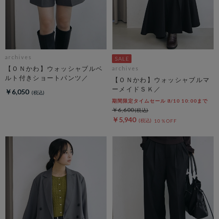
archives
【ＯＮかわ】ウォッシャブルベ
archives
ルト付きショートパンツ／
【ＯＮかわ】ウォッシャブルマ
ーメイドＳＫ／
￥6,050
期間限定タイムセール 8/10 10:00まで
￥6,600
￥5,940
10％OFF