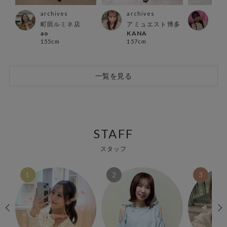
archives
archives
arc
町田ルミネ店
アミュエスト博多
河原
ao
KANA
カナ
155cm
157cm
160
一覧を見る
STAFF
スタッフ
1
2
3