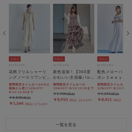
archives
archives
archives
す
花柄フリルシャーリ
新色追加！【360度
配色メローバック
】
ングノースリワンピ
かわいい主役級バル
ボン２ｗａｙオフ
ミ
ース
ーンワンピ】タック
ョルワンピース
LE
期間限定タイムセールSALE
期間限定タイムセール
期間限定タイムセール
トリ
バルーンノースリギ
価格から更に10%OFF!
10%OFF! 8/10 10:00まで
10%OFF! 8/10 10:0
8/10 10:00まで
￥9,900
￥9,350
ャザーワンピース
￥8,800
￥8,910
￥8,415
10％OFF
10％O
￥5,544
FF
37％OFF
一覧を見る