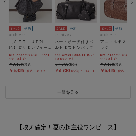
archives
archives
archives
ル
【ＳＥＴ ＵＰ対
ハートポーチ付きベ
アニマルボストン
ス
応】肩リボンツイー
ルトボストンバッグ
ッグ
ドペプラムビスチェ
21
pre-order10%OFF 8/21
pre-order10%OFF 8/21
pre-order10%OFF 8
10:00まで！
10:00まで！
10:00まで！
￥7,150
￥7,700
￥7,150
￥6,435
￥6,930
￥6,435
FF
10％OFF
10％OFF
10％O
一覧を見る
【映え確定！夏の超主役ワンピース】