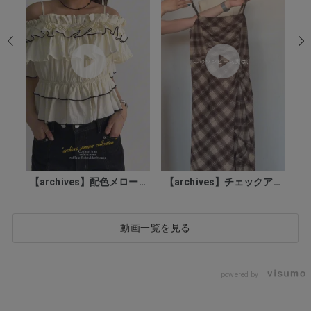
rchives】2026 summe...
【archives】配色メローボリューム...
【archives】チェックアソートラッ...
動画一覧を見る
powered by