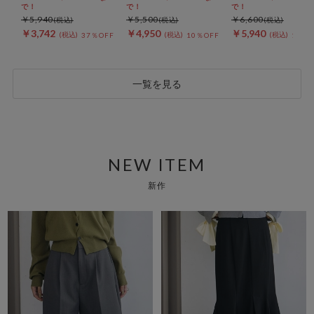
で！
で！
で！
￥5,940
￥5,500
￥6,600
￥3,742
￥4,950
￥5,940
FF
37％OFF
10％OFF
10％O
一覧を見る
NEW ITEM
新作