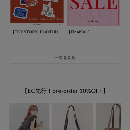
ーデ！
【TOY STORY -PLAYFULL
【FinalSALE
【予
TE】
JORNEY COLLECTION】
MAX90%OFF!】
STA
一覧を見る
【EC先行！pre-order 10%OFF】