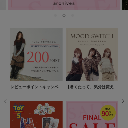
人気ア
レビューポイントキャンペー
【暑くたって、気分は変えた
【こ
ン！-今なら200ポイントプレ
い MOOD SWITCH】
one-
ゼント-2026 8月-