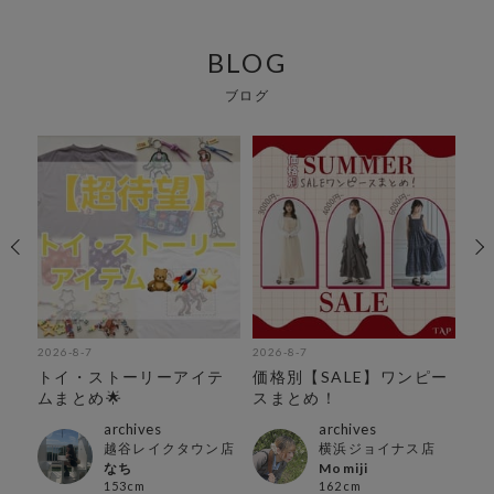
BLOG
ブログ
2026-8-7
2026-8-7
202
ら
トイ・ストーリーアイテ
価格別【SALE】ワンピー
７
ムまとめ🌟
スまとめ！
キ
archives
archives
ン店
越谷レイクタウン店
横浜ジョイナス店
なち
Momiji
153cm
162cm