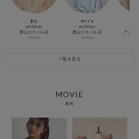
おと
m i r u
K
archives
archives
arc
ィ
郡山エスパル店
郡山エスパル店
アミュ
162cm
163cm
15
一覧を見る
MOVIE
動画