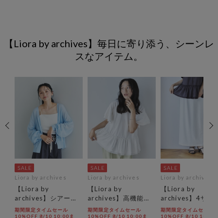
【Liora by archives】毎日に寄り添う、シーンレ
スなアイテム。
Liora by archives
Liora by archives
Liora by archives
【Liora by
【Liora by
【Liora by
イ
archives】シアーニ
archives】高機能接
archives】4サ
ットカーディガン
触冷感レイヤードフ
開！高機能カット
期間限定タイムセール
期間限定タイムセール
期間限定タイムセール
レアスリーブＴＥＥ
ョーゼットスカー
ま
10%OFF 8/10 10:00ま
10%OFF 8/10 10:00ま
10%OFF 8/10 10:00