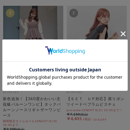
1
2
archives
archives
新色追加！【360度かわいい主
【ＳＥＴ ＵＰ対応】肩リボン
役級バルーンワンピ】タックバ
ツイードペプラムビスチェ
ルーンノースリギャザーワンピ
pre-order10%OFF 8/21 10:00まで！
￥7,150
ース
￥6,435
10％OFF
期間限定タイムセール10%OFF! 8/10
10:00まで
￥9,900