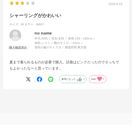
2025.6.12
シャーリングがかわいい
サイズ：M
カラー：NAVY
no name
年代:
20代
性別:
女性
身長:
156～160cm
体型:
ふつう
靴のサイズ:
～23cm
普段の服のサイズ:
S
都道府県:
東京都
夏まで着られるものが必要で購入。試着はピンクだったのでそっちで
もよかったなーと思っています。
参考になった
0
Like!
0