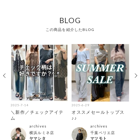
BLOG
この商品を紹介したBLOG
2025-7-14
2025-6-29
202
ド
＼新作／チェックアイテ
オススメセールトップス
\
ム
♪♪
シ
archives
archives
横浜ルミネ店
千葉ペリエ店
ヤマシタ
マツモト