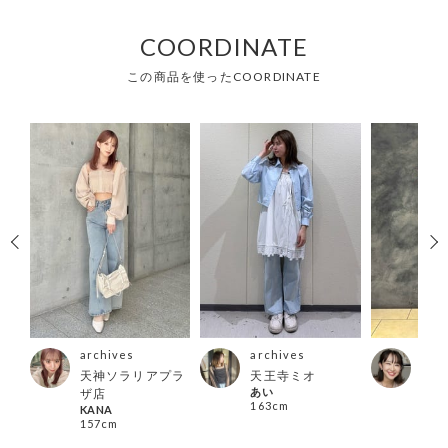
COORDINATE
この商品を使ったCOORDINATE
archives
archives
arc
天神ソラリアプラ
天王寺ミオ
立川
あい
moe
ザ店
163cm
157
KANA
157cm