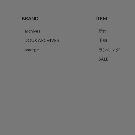
BRAND
ITEM
archives
新作
DOUX ARCHIVES
予約
amerge.
ランキング
SALE