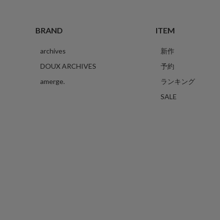
BRAND
ITEM
archives
新作
DOUX ARCHIVES
予約
amerge.
ランキング
SALE