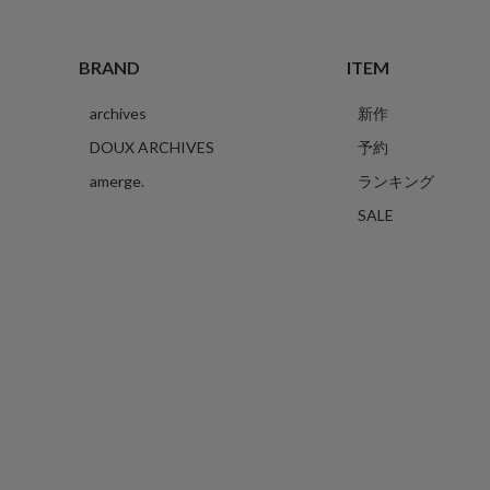
BRAND
ITEM
archives
新作
DOUX ARCHIVES
予約
amerge.
ランキング
SALE