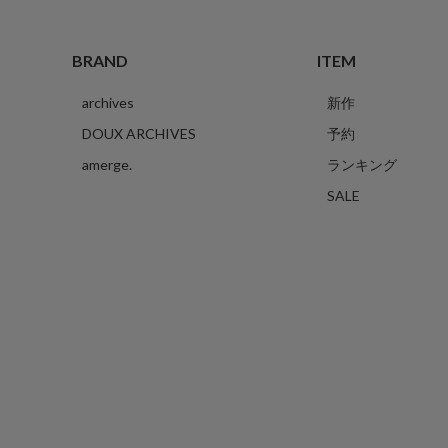
BRAND
ITEM
archives
新作
DOUX ARCHIVES
予約
amerge.
ランキング
SALE