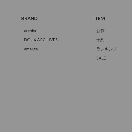
BRAND
ITEM
archives
新作
DOUX ARCHIVES
予約
amerge.
ランキング
SALE