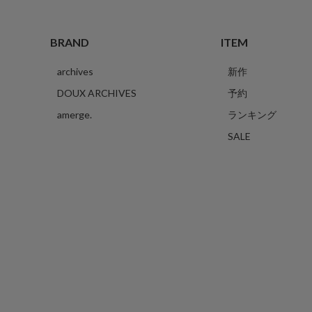
BRAND
ITEM
archives
新作
DOUX ARCHIVES
予約
amerge.
ランキング
SALE