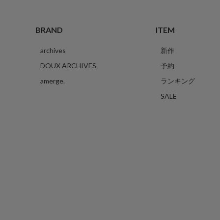
BRAND
ITEM
archives
新作
DOUX ARCHIVES
予約
amerge.
ランキング
SALE