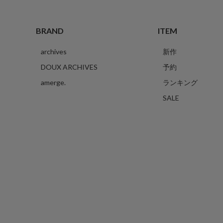
BRAND
ITEM
archives
新作
DOUX ARCHIVES
予約
amerge.
ランキング
SALE