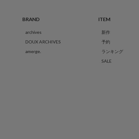
BRAND
ITEM
archives
新作
DOUX ARCHIVES
予約
amerge.
ランキング
SALE