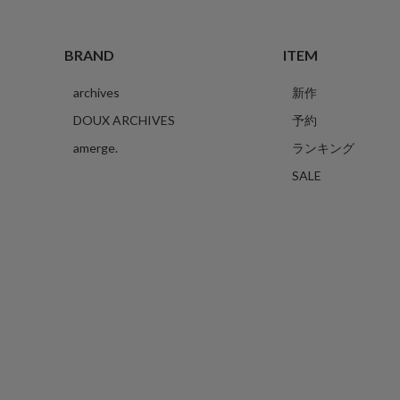
BRAND
ITEM
archives
新作
DOUX ARCHIVES
予約
amerge.
ランキング
SALE