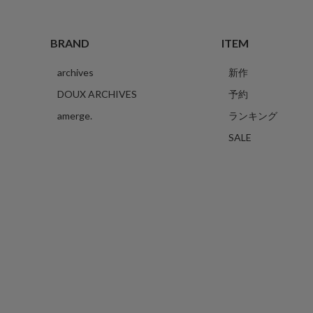
BRAND
ITEM
archives
新作
DOUX ARCHIVES
予約
amerge.
ランキング
SALE