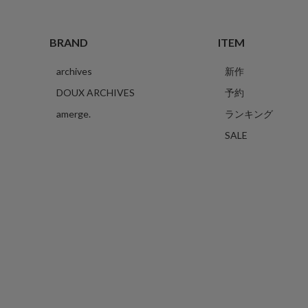
BRAND
ITEM
archives
新作
DOUX ARCHIVES
予約
amerge.
ランキング
SALE