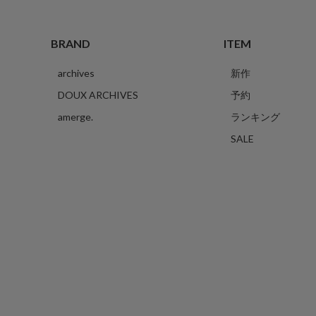
BRAND
ITEM
archives
新作
DOUX ARCHIVES
予約
amerge.
ランキング
SALE