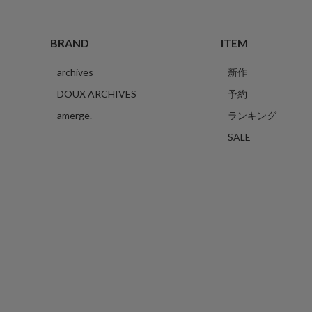
BRAND
ITEM
archives
新作
DOUX ARCHIVES
予約
amerge.
ランキング
SALE