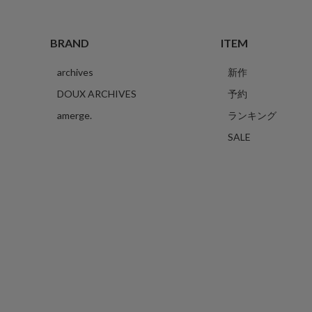
BRAND
ITEM
archives
新作
DOUX ARCHIVES
予約
amerge.
ランキング
SALE