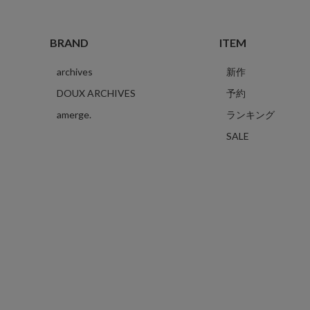
BRAND
ITEM
archives
新作
DOUX ARCHIVES
予約
amerge.
ランキング
SALE