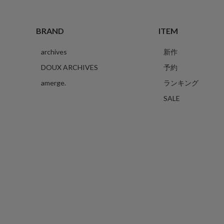
BRAND
ITEM
archives
新作
DOUX ARCHIVES
予約
amerge.
ランキング
SALE