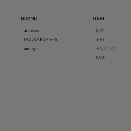
BRAND
ITEM
archives
新作
DOUX ARCHIVES
予約
amerge.
ランキング
SALE