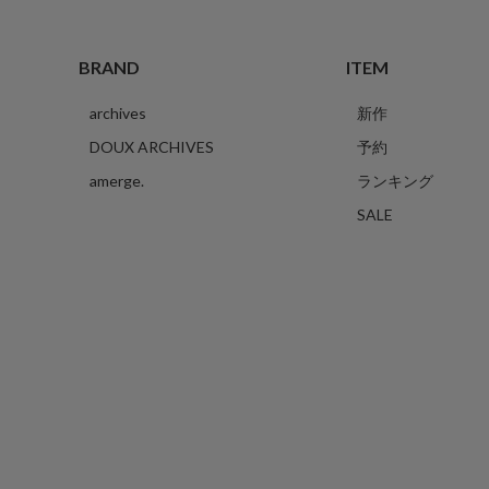
BRAND
ITEM
archives
新作
DOUX ARCHIVES
予約
amerge.
ランキング
SALE