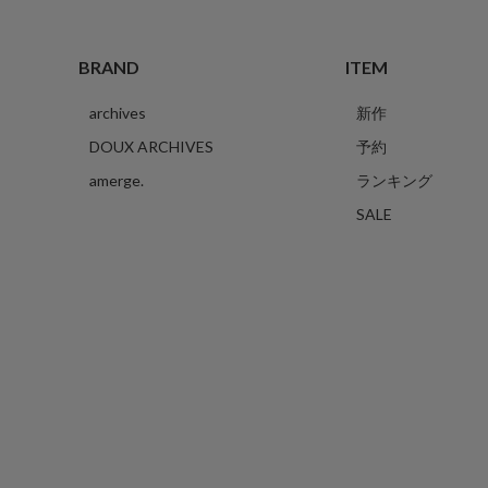
BRAND
ITEM
archives
新作
DOUX ARCHIVES
予約
amerge.
ランキング
SALE