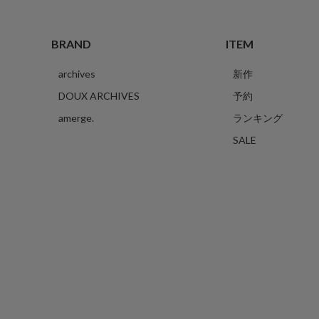
BRAND
ITEM
archives
新作
DOUX ARCHIVES
予約
amerge.
ランキング
SALE