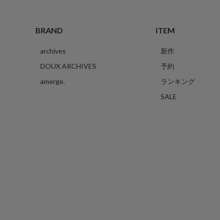
BRAND
ITEM
archives
新作
DOUX ARCHIVES
予約
amerge.
ランキング
SALE