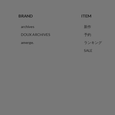
BRAND
ITEM
archives
新作
DOUX ARCHIVES
予約
amerge.
ランキング
SALE