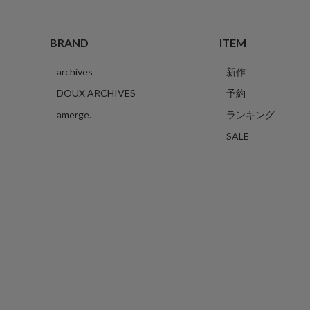
BRAND
ITEM
archives
新作
DOUX ARCHIVES
予約
amerge.
ランキング
SALE