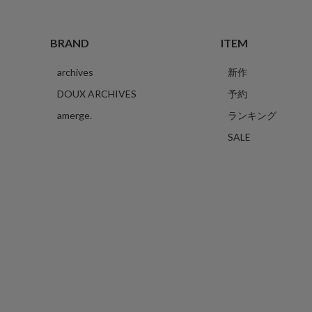
BRAND
ITEM
archives
新作
DOUX ARCHIVES
予約
amerge.
ランキング
SALE