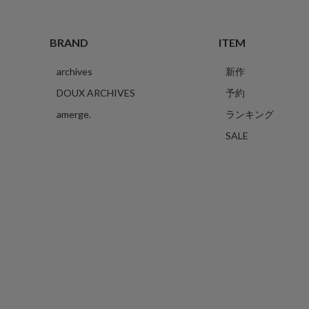
BRAND
ITEM
archives
新作
DOUX ARCHIVES
予約
amerge.
ランキング
SALE