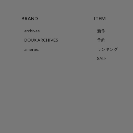
BRAND
ITEM
archives
新作
DOUX ARCHIVES
予約
amerge.
ランキング
SALE