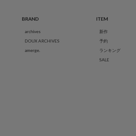
BRAND
ITEM
archives
新作
DOUX ARCHIVES
予約
amerge.
ランキング
SALE