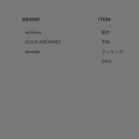
BRAND
ITEM
archives
新作
DOUX ARCHIVES
予約
amerge.
ランキング
SALE