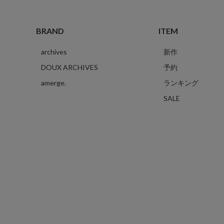
BRAND
ITEM
archives
新作
DOUX ARCHIVES
予約
amerge.
ランキング
SALE